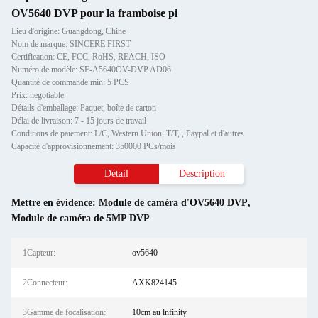
OV5640 DVP pour la framboise pi
Lieu d'origine: Guangdong, Chine
Nom de marque: SINCERE FIRST
Certification: CE, FCC, RoHS, REACH, ISO
Numéro de modèle: SF-A5640OV-DVP AD06
Quantité de commande min: 5 PCS
Prix: negotiable
Détails d'emballage: Paquet, boîte de carton
Délai de livraison: 7 - 15 jours de travail
Conditions de paiement: L/C, Western Union, T/T, , Paypal et d'autres
Capacité d'approvisionnement: 350000 PCs/mois
Détail
Description
Mettre en évidence:
Module de caméra d'OV5640 DVP
,
Module de caméra de 5MP DVP
1Capteur:
ov5640
2Connecteur:
AXK824145
3Gamme de focalisation:
10cm au lnfinity