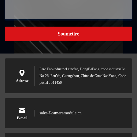
Soumettre
Parc Eco-industriel sincère, HongBaFang, zone industrielle
No.26, PanYu, Guangzhou, Chine de GuanNanYong. Code
Adresse
postal : 511450
sales@cameramodule.cn
E-mail