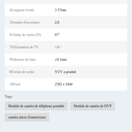
4Longueur focale:
3.37mm
5Nombre d'ouverture:
2,8
6Champ de vision (D):
67°
7Déformation de TV:
<1>
8Tolérance de base:
±0.1mm
9Format de sortie:
YUV a produit
10Pixel:
2592 x 1944
Tags:
Module de caméra de téléphone portable
Module de caméra de DVP
caméra micro d'omnivision