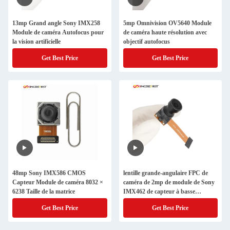
13mp Grand angle Sony IMX258
5mp Omnivision OV5640 Module
Module de caméra Autofocus pour
de caméra haute résolution avec
la vision artificielle
objectif autofocus
Get Best Price
Get Best Price
48mp Sony IMX586 CMOS
lentille grande-angulaire FPC de
Capteur Module de caméra 8032 ×
caméra de 2mp de module de Sony
6238 Taille de la matrice
IMX462 de capteur à basse
résolution d'image
Get Best Price
Get Best Price