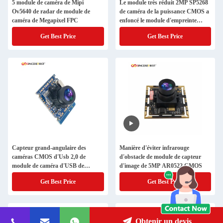
5 module de caméra de Mipi
Le module très réduit 2MP SP5268
Ov5640 de radar de module de
de caméra de la puissance CMOS a
caméra de Megapixel FPC
enfoncé le module d'empreinte
digitale
Get Best Price
Get Best Price
Capteur grand-angulaire des
Manière d'éviter infrarouge
caméras CMOS d'Usb 2,0 de
d'obstacle de module de capteur
module de caméra d'USB de
d'image de 5MP AR0522 CMOS
reconnaissance des visages
Get Best Price
Get Best Price
Obtenir un devis